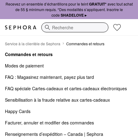
Recevez un ensemble d’échantillons pour le teint
GRATUIT*
avec tout achat
de 55 $ minimum requis. *Des modalités s’appliquent. Inscrire le
code
SHADELOVE ▸
Recherche
Commandes et retours
Service à la clientèle de Sephora
Commandes et retours
Commandes et retours
Modes de paiement
FAQ : Magasinez maintenant, payez plus tard
FAQ spéciale Cartes-cadeaux et cartes-cadeaux électroniques
Sensibilisation à la fraude relative aux cartes-cadeaux
Happy Cards
Facturer, annuler et modifier des commandes
Renseignements d’expédition – Canada | Sephora