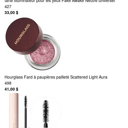
tarte
Illuminateur pour les yeux Fake Awake Neutre universel
427
33,00 $
Hourglass
Fard à paupières pailleté Scattered Light Aura
498
41,00 $